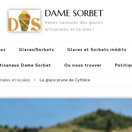
DAME SORBET
Venez savourer des glaces
artisanales et locales !
pos
Glaces/Sorbets
Glaces et Sorbets inédits
rtisanaux Dame Sorbet
Ou nous trouver
Politiq
La glace prune de Cythère
nales et locales