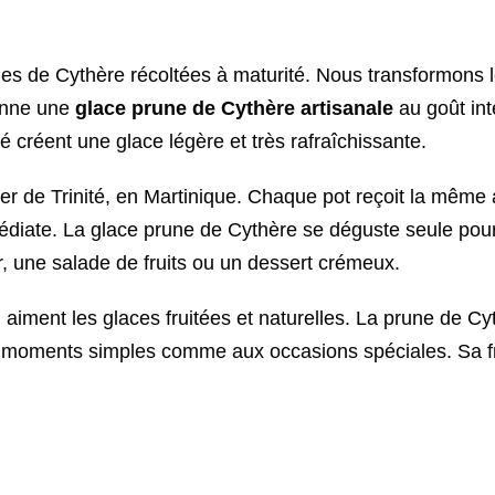
nes de Cythère récoltées à maturité. Nous transformons l
onne une
glace prune de Cythère artisanale
au goût int
é créent une glace légère et très rafraîchissante.
ier de Trinité, en Martinique. Chaque pot reçoit la même
médiate. La glace prune de Cythère se déguste seule pour p
, une salade de fruits ou un dessert crémeux.
i aiment les glaces fruitées et naturelles. La prune de C
x moments simples comme aux occasions spéciales. Sa fr