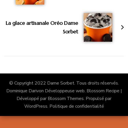
La glace artisanale Oréo Dame
Sorbet
© Copyright 2022 Dame Sorbet. Tous droits réservés.
Dominique Darivon Développeuse web.
Blossom Recipe |
Développé par
Blossom Themes
. Propulsé par
WordPress
.
Politique de confidentialité