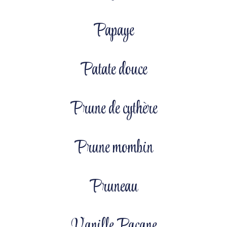
Papaye
Patate douce
Prune de cythère
Prune mombin
Pruneau
Vanille Pacane