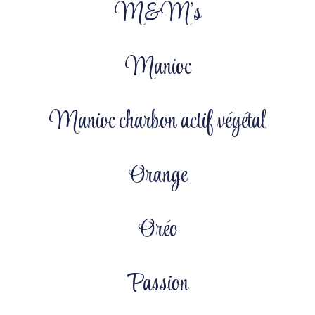
M&M’s
Manioc
Manioc charbon actif végétal
Orange
Oréo
Passion