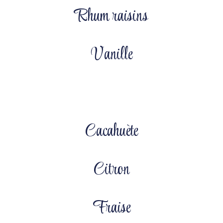
Rhum raisins
Vanille
Cacahuète
Citron
Fraise