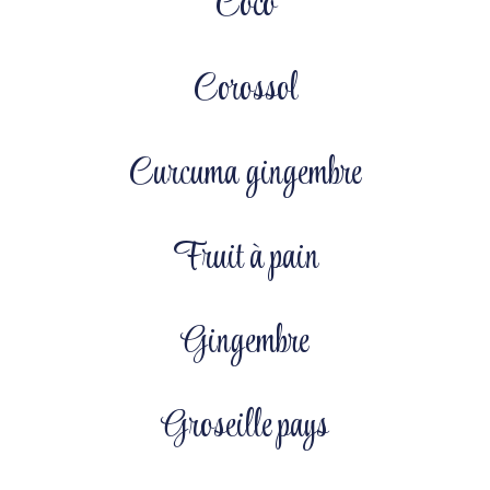
Coco
Corossol
Curcuma gingembre
Fruit à pain
Gingembre
Groseille pays