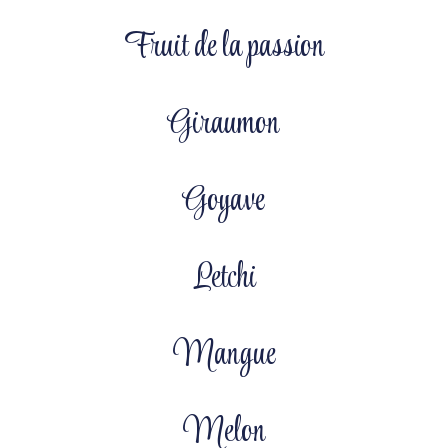
Fruit de la passion
Giraumon
Goyave
Letchi
Mangue
Melon