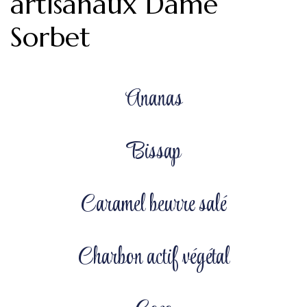
artisanaux Dame
Sorbet
Ananas
Bissap
Caramel beurre salé
Charbon actif végétal